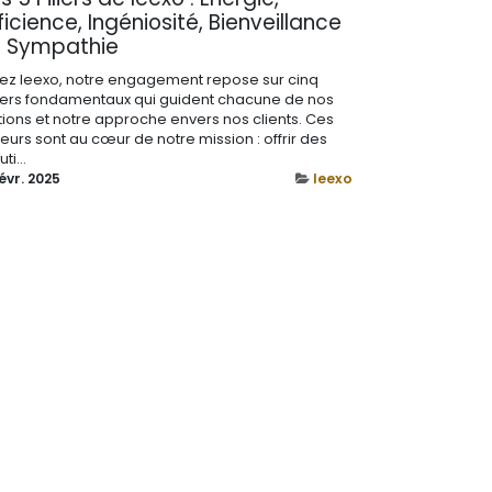
ficience, Ingéniosité, Bienveillance
t Sympathie
ez leexo, notre engagement repose sur cinq
liers fondamentaux qui guident chacune de nos
tions et notre approche envers nos clients. Ces
leurs sont au cœur de notre mission : offrir des
uti...
évr. 2025
leexo