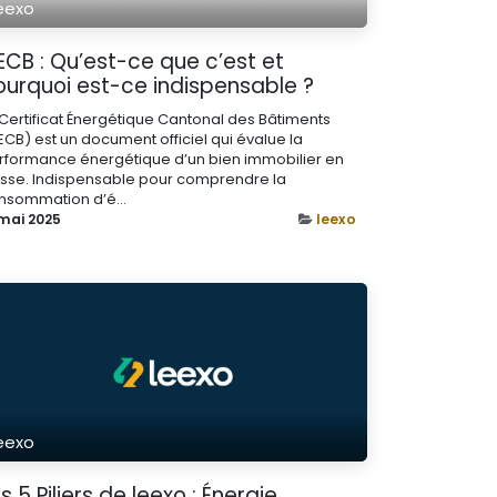
eexo
CB : Qu’est-ce que c’est et
ourquoi est-ce indispensable ?
 Certificat Énergétique Cantonal des Bâtiments
ECB) est un document officiel qui évalue la
rformance énergétique d’un bien immobilier en
isse. Indispensable pour comprendre la
nsommation d’é...
 mai 2025
leexo
eexo
s 5 Piliers de leexo : Énergie,