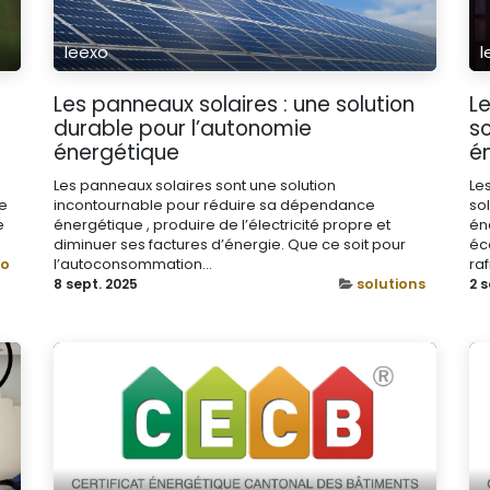
leexo
l
Les panneaux solaires : une solution
L
durable pour l’autonomie
so
énergétique
é
Les panneaux solaires sont une solution
Le
ne
incontournable pour réduire sa dépendance
so
e
énergétique , produire de l’électricité propre et
én
diminuer ses factures d’énergie. Que ce soit pour
éc
l’autoconsommation...
raf
xo
8 sept. 2025
solutions
2 s